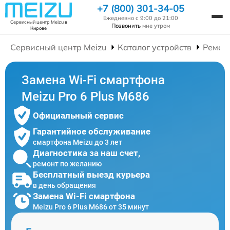
+7 (800) 301-34-05
Ежедневно с 9:00 до 21:00
Сервисный центр Meizu
в
Позвонить
мне утром
Кирове
Сервисный центр Meizu
Каталог устройств
Ремон
Замена Wi-Fi смартфона
Meizu Pro 6 Plus M686
Официальный сервис
Гарантийное обслуживание
смартфона Meizu до 3 лет
Диагностика за наш счет,
ремонт по желанию
Бесплатный выезд курьера
в день обращения
Замена Wi-Fi смартфона
Meizu Pro 6 Plus M686 от 35 минут