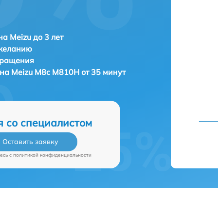
а Meizu до 3 лет
 желанию
бращения
она
Meizu M8c M810H от 35 минут
я со специалистом
Оставить заявку
есь c
политикой конфиденциальности