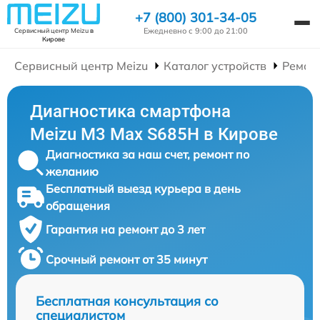
+7 (800) 301-34-05
Ежедневно с 9:00 до 21:00
Сервисный центр Meizu
в
Кирове
Сервисный центр Meizu
Каталог устройств
Ремон
Диагностика смартфона
Meizu M3 Max S685H в Кирове
Диагностика за наш счет, ремонт по
желанию
Бесплатный выезд курьера в день
обращения
Гарантия на ремонт до 3 лет
Срочный ремонт от 35 минут
Бесплатная консультация со
специалистом