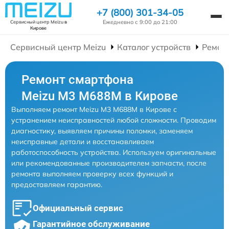
+7 (800) 301-34-05
Ежедневно с 9:00 до 21:00
Сервисный центр Meizu
в
Кирове
Сервисный центр Meizu
Каталог устройств
Ремон
Ремонт смартфона
Meizu M3 M688M в Кирове
Выполняем ремонт Meizu M3 M688M в Кирове с
устранением неисправностей любой сложности. Проводим
диагностику, выявляем причины поломки, заменяем
неисправные детали и восстанавливаем
работоспособность устройства. Используем оригинальные
или рекомендованные производителем запчасти, после
ремонта выполняем проверку всех функций и
предоставляем гарантию.
Официальный сервис
Гарантийное обслуживание