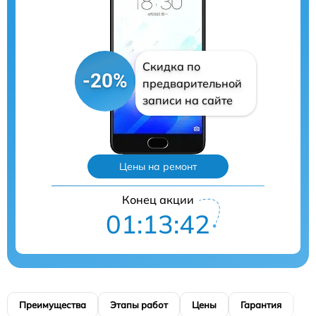
Скидка по
-20%
предварительной
записи на сайте
Цены на ремонт
Конец акции
01:13:41
Преимущества
Этапы работ
Цены
Гарантия
М