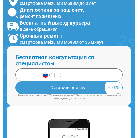
смартфона Meizu M3 M688M до 3 лет
Диагностика за наш счет,
ремонт по желанию
Бесплатный выезд курьера
в день обращения
Срочный ремонт
смартфона Meizu M3 M688M от 35 минут
Бесплатная консультация со
специалистом
Оставить заявку
Нажимая на кнопку "Оставить заявку" Вы соглашаетесь c
политикой
конфиденциальности