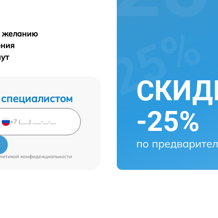
у желанию
ения
нут
СКИДК
 специалистом
-25%
по предварител
литикой конфиденциальности