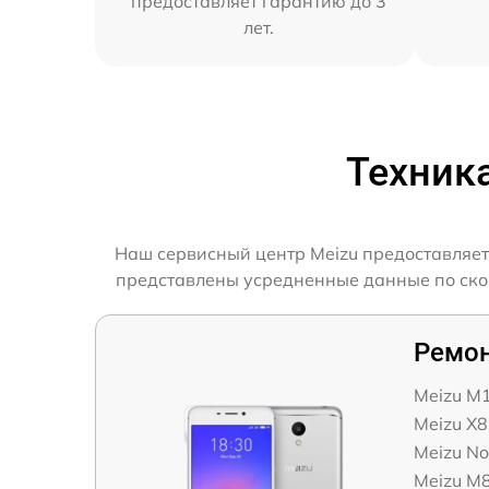
предоставляет гарантию до 3
лет.
Техник
Наш сервисный центр Meizu предоставляет
представлены усредненные данные по скоро
Ремон
Meizu M
Meizu X8
Meizu No
Meizu M