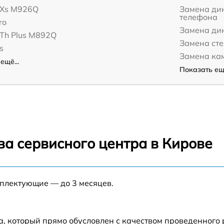
6Xs M926Q
Замена дин
телефона
ro
Замена ди
6Th Plus M892Q
Замена ст
s
Замена ка
ещё...
Показать ещё
ва сервисного центра в Кирове
мплектующие — до 3 месяцев.
а, который прямо обусловлен с качеством проведенного